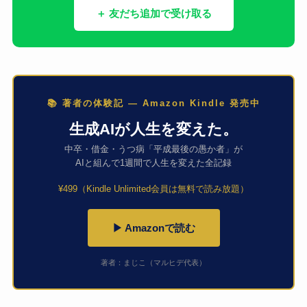
＋ 友だち追加で受け取る
📚 著者の体験記 — Amazon Kindle 発売中
生成AIが人生を変えた。
中卒・借金・うつ病「平成最後の愚か者」が
AIと組んで1週間で人生を変えた全記録
¥499（Kindle Unlimited会員は無料で読み放題）
▶ Amazonで読む
著者：まじこ（マルヒデ代表）