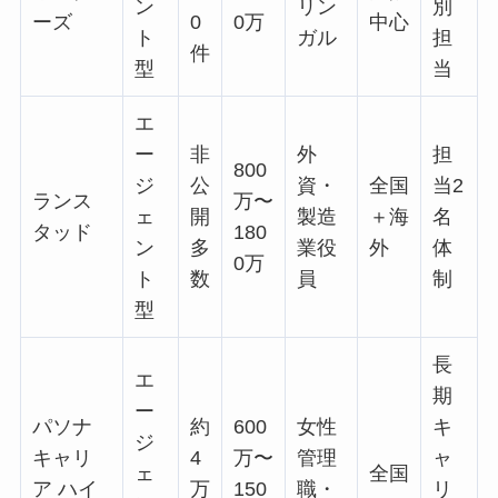
ン
リン
別
ーズ
0
0万
中心
ト
ガル
担
件
型
当
エ
ー
非
外
担
800
ジ
公
資・
全国
当2
ランス
万〜
ェ
開
製造
＋海
名
タッド
180
ン
多
業役
外
体
0万
ト
数
員
制
型
長
エ
期
ー
パソナ
約
600
女性
キ
ジ
キャリ
4
万〜
管理
ャ
ェ
全国
ア ハイ
万
150
職・
リ