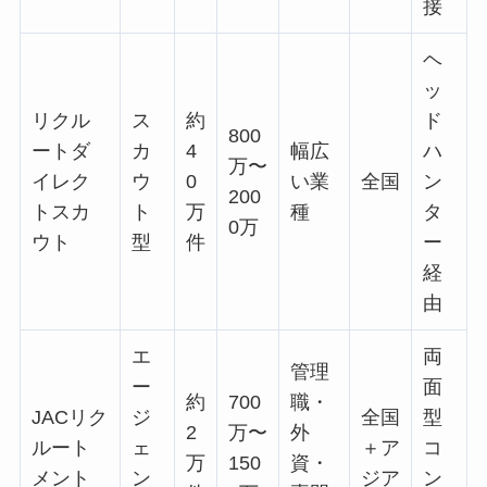
接
ヘ
ッ
リクル
ス
約
ド
800
ートダ
カ
4
幅広
ハ
万〜
イレク
ウ
0
い業
全国
ン
200
トスカ
ト
万
種
タ
0万
ウト
型
件
ー
経
由
エ
両
管理
ー
面
約
700
職・
JACリク
ジ
全国
型
2
万〜
外
ルート
ェ
＋ア
コ
万
150
資・
メント
ン
ジア
ン