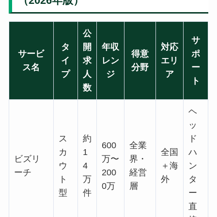
（2026年版）
公
サ
タ
開
年収
対応
サービ
得意
ポ
イ
求
レン
エリ
ス名
分野
ー
プ
人
ジ
ア
ト
数
ヘ
ッ
ス
約
ド
600
全業
カ
1
全国
ハ
ビズリ
万〜
界・
ウ
4
＋海
ン
ーチ
200
経営
ト
万
外
タ
0万
層
型
件
ー
直