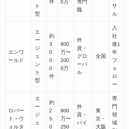
件
0万
専門
ト
サ
職
型
ル
入
エ
約
社
ー
外
3
800
後1
ジ
資・
エンワ
0
万〜
年
ェ
グロ
全国
ールド
0
200
フ
ン
ーバ
0
0万
ォ
ト
ル
件
ロ
型
ー
エ
専
約
ー
外
門
ロバー
2
800
東
ジ
資・
領
ト・ウ
5
万〜
京・
ェ
バイ
域
ォルタ
0
250
大阪