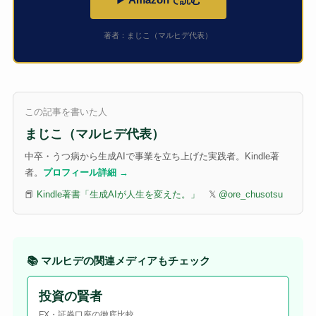
著者：まじこ（マルヒデ代表）
この記事を書いた人
まじこ（マルヒデ代表）
中卒・うつ病から生成AIで事業を立ち上げた実践者。Kindle著
者。
プロフィール詳細 →
📕
Kindle著書「生成AIが人生を変えた。」
𝕏
@ore_chusotsu
📚 マルヒデの関連メディアもチェック
投資の賢者
FX・証券口座の徹底比較