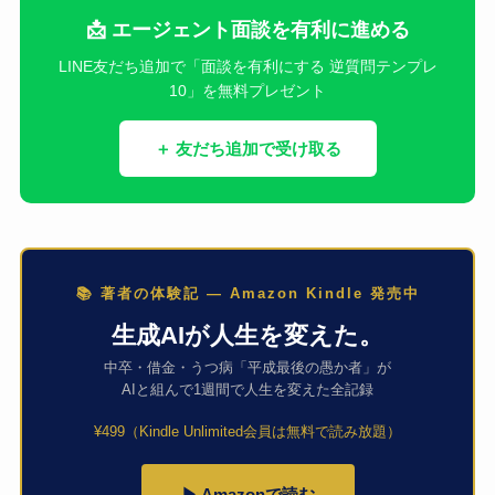
📩 エージェント面談を有利に進める
LINE友だち追加で「面談を有利にする 逆質問テンプレ
10」を無料プレゼント
＋ 友だち追加で受け取る
📚 著者の体験記 — Amazon Kindle 発売中
生成AIが人生を変えた。
中卒・借金・うつ病「平成最後の愚か者」が
AIと組んで1週間で人生を変えた全記録
¥499（Kindle Unlimited会員は無料で読み放題）
▶ Amazonで読む