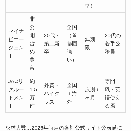
型）
非
公
全国
マイナ
開
20代・
（首
20代の
ビエー
無期
含
第二新
都圏
若手公
ジェン
限
め
卒
強
務員
ト
豊
い）
富
JACリ
約
専門
外資・
全国
クルー
1.5
原則6
職・英
ハイク
＋海
トメン
万
ヶ月
語使え
ラス
外
ト
件
る層
※求人数は2026年時点の各社公式サイト公表値に