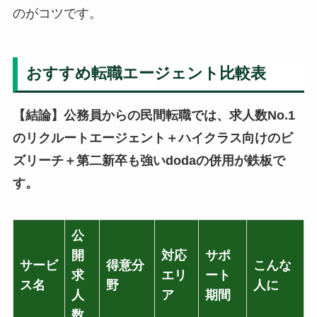
のがコツです。
おすすめ転職エージェント比較表
【結論】公務員からの民間転職では、求人数No.1
のリクルートエージェント＋ハイクラス向けのビ
ズリーチ＋第二新卒も強いdodaの併用が鉄板で
す。
公
開
対応
サポ
サービ
得意分
こんな
求
エリ
ート
ス名
野
人に
人
ア
期間
数