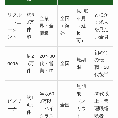
原則3
リクル
約6
とにか
全業
全国
ヶ月
ートエ
0万
く求人
界・全
＋海
（延
ージェ
件
を見た
職種
外
長
ント
超
い全員
可）
初めて
約2
20〜30
無期
の転
doda
5万
代・営
全国
限
職・20
件
業・IT
代後半
無期
年収60
限
30代以
約1
ビズリ
0万以
（ス
上・管
4万
全国
ーチ
上ハイ
カウ
理職経
件
クラス
ト
験者