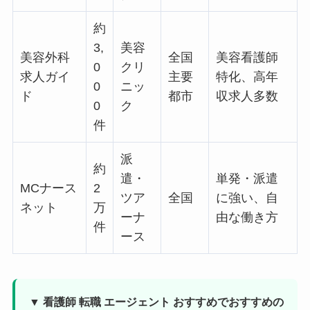
約
3,
美容
美容外科
全国
美容看護師
0
クリ
求人ガイ
主要
特化、高年
0
ニッ
ド
都市
収求人多数
0
ク
件
派
約
遣・
単発・派遣
MCナース
2
ツア
全国
に強い、自
ネット
万
ーナ
由な働き方
件
ース
▼ 看護師 転職 エージェント おすすめでおすすめの