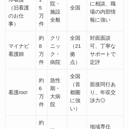
院・
に相談、職
（旧看護
5
全国
施設
場の内部情
のお仕
万
全般
報に強い
事）
件
約
クリ
全国
対面面談
マイナビ
8
ニッ
（21
可、丁寧な
看護師
万
ク・
拠
サポートで
件
病院
点）
定評
全国
約
急性
（首
面接同行あ
6
期・
看護roo!
都圏
り、年収交
万
大病
に強
渉力◎
件
院
い）
約
地域専任