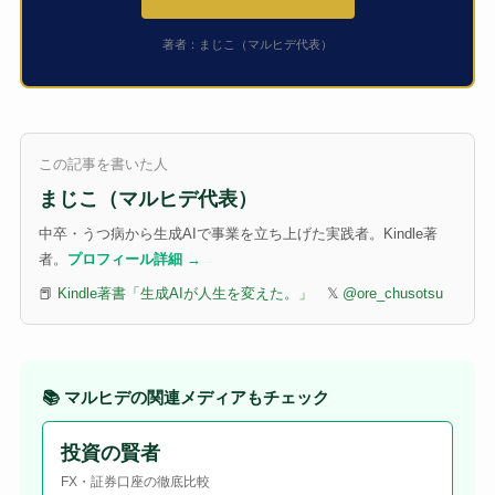
著者：まじこ（マルヒデ代表）
この記事を書いた人
まじこ（マルヒデ代表）
中卒・うつ病から生成AIで事業を立ち上げた実践者。Kindle著
者。
プロフィール詳細 →
📕
Kindle著書「生成AIが人生を変えた。」
𝕏
@ore_chusotsu
📚 マルヒデの関連メディアもチェック
投資の賢者
FX・証券口座の徹底比較