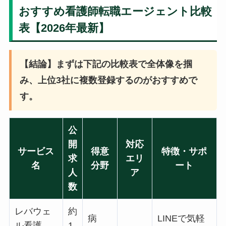
おすすめ看護師転職エージェント比較
表【2026年最新】
【結論】まずは下記の比較表で全体像を掴
み、上位3社に複数登録するのがおすすめで
す。
公
開
対応
サービス
得意
特徴・サポ
求
エリ
名
分野
ート
人
ア
数
レバウェ
約
病
LINEで気軽
ル看護
1