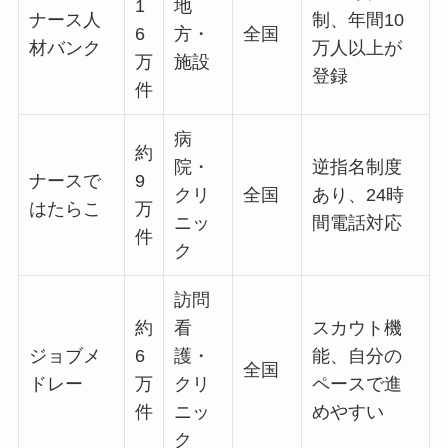
1
地
ナース人
制、年間10
6
方・
全国
材バンク
万人以上が
万
施設
登録
件
病
約
院・
逆指名制度
ナースで
9
クリ
全国
あり、24時
はたらこ
万
ニッ
間電話対応
件
ク
訪問
約
看
スカウト機
ジョブメ
6
護・
能、自分の
全国
ドレー
万
クリ
ペースで進
件
ニッ
めやすい
ク