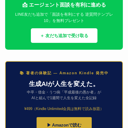
📩 エージェント面談を有利に進める
LINE友だち追加で「面談を有利にする 逆質問テンプレ
10」を無料プレゼント
＋ 友だち追加で受け取る
📚 著者の体験記 — Amazon Kindle 発売中
生成AIが人生を変えた。
中卒・借金・うつ病「平成最後の愚か者」が
AIと組んで1週間で人生を変えた全記録
¥499（Kindle Unlimited会員は無料で読み放題）
▶ Amazonで読む