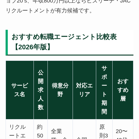
ョブ20’s、年収800万円以上ならビズリーチ・JAC
リクルートメントが有力候補です。
おすすめ転職エージェント比較表
【2026年版】
サ
公
ポ
開
おす
サービ
得意分
対応エ
ー
求
すめ
ス名
野
リア
ト
人
層
期
数
間
リクル
約
原
全業
20〜
ートエ
50
則3