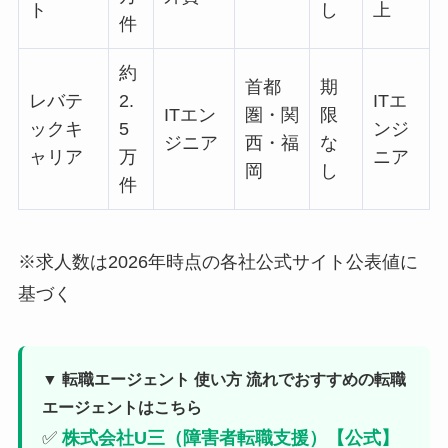
ト
し
上
件
約
首都
期
レバテ
2.
ITエ
ITエン
圏・関
限
ックキ
5
ンジ
ジニア
西・福
な
ャリア
万
ニア
岡
し
件
※求人数は2026年時点の各社公式サイト公表値に
基づく
▼ 転職エージェント 使い方 流れでおすすめの転職
エージェントはこちら
✅
株式会社U三（障害者転職支援）【公式】