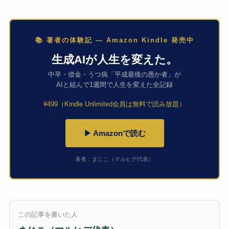
📚 著者の体験記 — Amazon Kindle 発売中
生成AIが人生を変えた。
中卒・借金・うつ病「平成最後の愚か者」が
AIと組んで1週間で人生を変えた全記録
¥499（Kindle Unlimited会員は無料で読み放題）
▶ Amazonで読む
著者：まじこ（マルヒデ代表）
この記事を書いた人