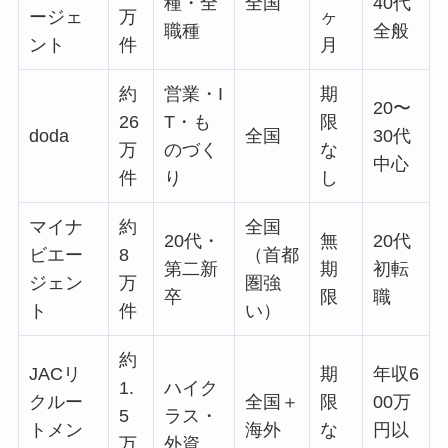
種・全
全国
40代
ージェ
万
ヶ
職種
全般
ント
件
月
約
営業・I
期
20〜
26
T・も
限
doda
全国
30代
万
のづく
な
中心
件
り
し
マイナ
約
全国
20代・
無
20代
ビエー
8
（首都
第二新
期
初転
ジェン
万
圏強
卒
限
職
ト
件
い）
約
JACリ
期
年収6
1.
ハイク
クルー
全国＋
限
00万
5
ラス・
トメン
海外
な
円以
万
外資