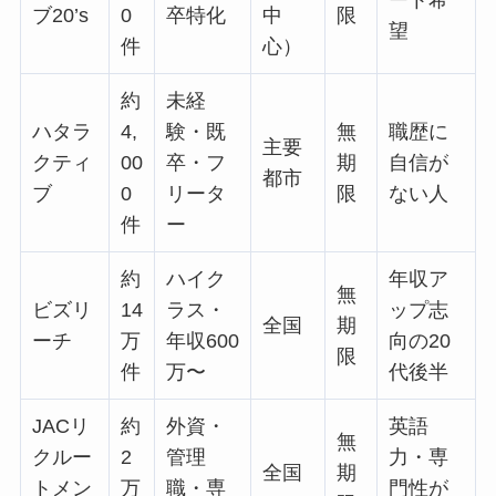
ブ20’s
0
卒特化
中
限
望
件
心）
約
未経
ハタラ
4,
験・既
無
職歴に
主要
クティ
00
卒・フ
期
自信が
都市
ブ
0
リータ
限
ない人
件
ー
約
ハイク
年収ア
無
ビズリ
14
ラス・
ップ志
全国
期
ーチ
万
年収600
向の20
限
件
万〜
代後半
JACリ
約
外資・
英語
無
クルー
2
管理
力・専
全国
期
トメン
万
職・専
門性が