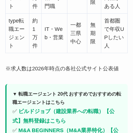
限
ト
件
門職
ある人
type転
約
首都圏
一都
無
職エー
1
IT・We
で年収U
三県
期
ジェン
万
b・営業
Pしたい
中心
限
ト
件
人
※求人数は2026年時点の各社公式サイト公表値
▼ 転職エージェント 20代 おすすめでおすすめの転
職エージェントはこちら
✅
ビルドジョブ（建設業界への転職）【公
式】無料登録はこちら
✅
M&A BEGINNERS（M&A業界特化）【公