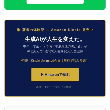
📚 著者の体験記 — Amazon Kindle 発売中
生成AIが人生を変えた。
中卒・借金・うつ病「平成最後の愚か者」が
AIと組んで1週間で人生を変えた全記録
¥499（Kindle Unlimited会員は無料で読み放題）
▶ Amazonで読む
著者：まじこ（マルヒデ代表）