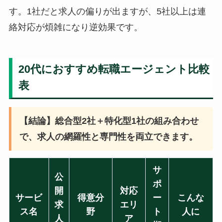
す。1社だと求人の偏りが出ますが、5社以上は連
絡対応が煩雑になり逆効果です。
20代におすすめ転職エージェント比較
表
【結論】総合型2社＋特化型1社の組み合わせ
で、求人の網羅性と専門性を両立できます。
サ
公
ポ
開
対応
サービ
得意分
ー
こんな
求
エリ
ス名
野
ト
人に
人
ア