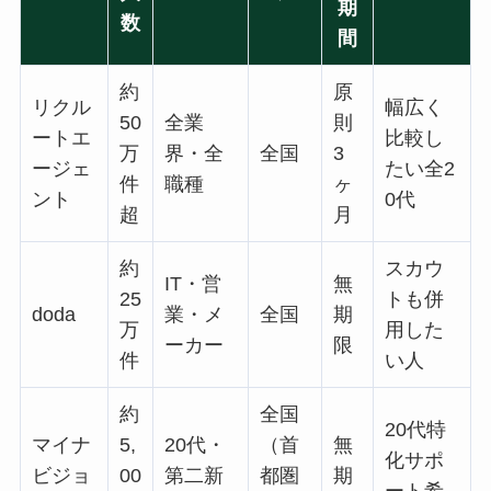
期
数
間
約
原
リクル
幅広く
50
全業
則
ートエ
比較し
万
界・全
全国
3
ージェ
たい全2
件
職種
ヶ
ント
0代
超
月
約
スカウ
IT・営
無
25
トも併
doda
業・メ
全国
期
万
用した
ーカー
限
件
い人
約
全国
20代特
マイナ
5,
20代・
（首
無
化サポ
ビジョ
00
第二新
都圏
期
ート希