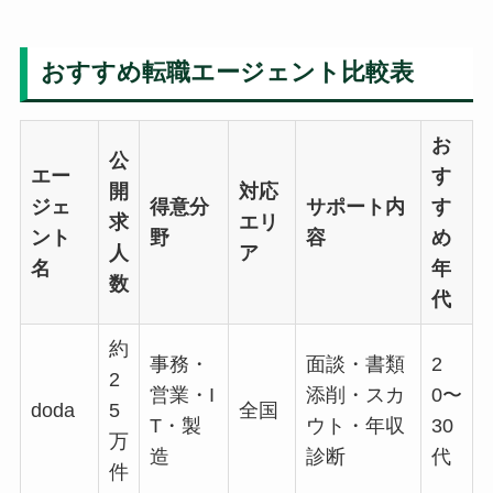
おすすめ転職エージェント比較表
お
公
エー
す
開
対応
ジェ
得意分
サポート内
す
求
エリ
ント
野
容
め
人
ア
名
年
数
代
約
事務・
面談・書類
2
2
営業・I
添削・スカ
0〜
doda
5
全国
T・製
ウト・年収
30
万
造
診断
代
件