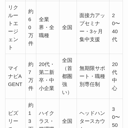
リク
約
ルー
面接力アッ
2
6
全業
トエ
プセミナ
0〜
0
界・全
全国
ージ
ー・3ヶ月
40
万
職種
ェン
集中支援
代
件
ト
全国
約
20代・
20
マイ
（首
無期限サポ
7
第二新
代
ナビA
都圏
ート・職種
万
卒・中
中
GENT
強
別専任制
件
小企業
心
い）
約
3
ビズ
1
ハイク
ヘッドハン
0〜
リー
3
ラス・
全国
タースカウ
50