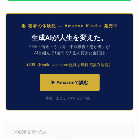
📚 著者の体験記 — Amazon Kindle 発売中
生成AIが人生を変えた。
中卒・借金・うつ病「平成最後の愚か者」が
AIと組んで1週間で人生を変えた全記録
¥499（Kindle Unlimited会員は無料で読み放題）
▶ Amazonで読む
著者：まじこ（マルヒデ代表）
この記事を書いた人