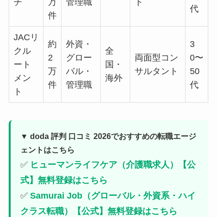
チ
万
管理職
ト
代
件
JACリ
約
外資・
3
クル
全
2
グロー
両面型コン
0〜
ート
国・
万
バル・
サルタント
50
メン
海外
件
管理職
代
ト
▼ doda 評判 口コミ 2026でおすすめの転職エージ
ェントはこちら
✅
ヒューマンライフケア（介護職求人）【公
式】無料登録はこちら
✅
Samurai Job（グローバル・外資系・ハイ
クラス転職）【公式】無料登録はこちら