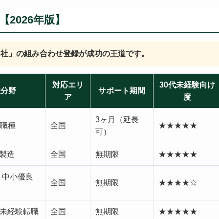
2026年版】
1社」の組み合わせ登録が成功の王道です。
対応エリ
30代未経験向け
意分野
サポート期間
ア
度
3ヶ月（延長
職種
全国
★★★★★
可）
・製造
全国
無期限
★★★★★
代・中小優良
全国
無期限
★★★★☆
・未経験転職
全国
無期限
★★★★★