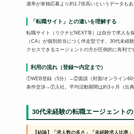
過率が単独応募より約1.7倍高いというデータも
「転職サイト」との違いを理解する
転職サイト（リクナビNEXT等）は自分で求人を
（CA）が個別担当につく伴走型です。30代未経
クセスできるエージェントの方が圧倒的に有利で
利用の流れ（登録〜内定まで）
①WEB登録（5分）→②面談（対面/オンライン
条件交渉→⑦入社。平均活動期間は約3ヶ月（出典：
30代未経験の転職エージェント
【結論】「求人数の多さ」「未経験求人比率」