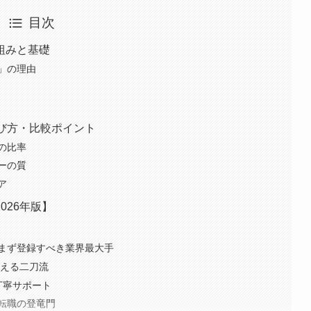
目次
組みと基礎
」の理由
び方・比較ポイント
の比率
ーの質
ア
026年版】
まず登録すべき業界最大手
使える二刀流
丁寧サポート
b転職の登竜門