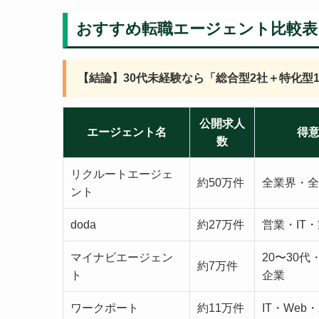
おすすめ転職エージェント比較表【
【結論】30代未経験なら「総合型2社＋特化型
公開求人
エージェント名
得
数
リクルートエージェ
約50万件
全業界・全
ント
doda
約27万件
営業・IT
マイナビエージェン
20〜30
約7万件
ト
企業
ワークポート
約11万件
IT・Web